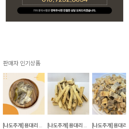
판매자 인기상품
[나도주개] 용대리 황태 수제 애견 간식 콜라겐껍질(대용량 125g)
[나도주개] 용대리 황태 수제 애견 간식 순살스틱 대용량 400g
[나도주개] 용대