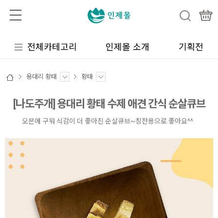
전체카테고리
인제몰 소개
기획전
용대리 황태
황태
[나도주개] 용대리 황태 수제 애견 간식 순살큐브
오븐에 구워 식감이 더 좋아진 순살큐브~칭찬용으로 좋아요^^