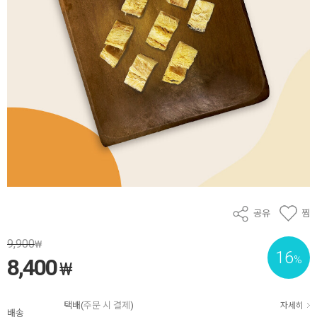
공유
찜
9,900
₩
16
%
8,400
₩
택배(
주문 시 결제
)
자세히
배송