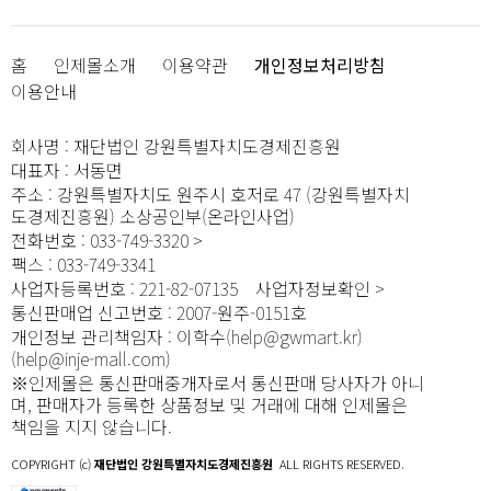
홈
인제몰소개
이용약관
개인정보처리방침
이용안내
회사명
:
재단법인 강원특별자치도경제진흥원
대표자
:
서동면
주소
:
강원특별자치도 원주시 호저로 47 (강원특별자치
도경제진흥원) 소상공인부(온라인사업)
전화번호
:
033-749-3320
팩스
:
033-749-3341
사업자등록번호
:
221-82-07135
사업자정보확인
통신판매업 신고번호
:
2007-원주-0151호
개인정보 관리책임자
:
이학수(help@gwmart.kr)
(
help@inje-mall.com
)
※인제몰은 통신판매중개자로서 통신판매 당사자가 아니
며, 판매자가 등록한 상품정보 및 거래에 대해 인제몰은
책임을 지지 않습니다.
COPYRIGHT (c)
재단법인 강원특별자치도경제진흥원
ALL RIGHTS RESERVED.