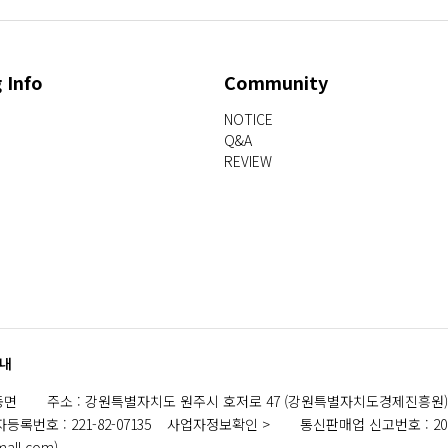
 Info
Community
NOTICE
Q&A
REVIEW
내
동면
주소
:
강원특별자치도 원주시 호저로 47 (강원특별자치도경제진흥원)
자등록번호
:
221-82-07135
사업자정보확인
통신판매업 신고번호
:
2
mall.com
)