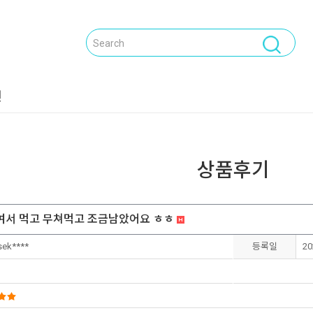
닫기
전
상품후기
여서 먹고 무쳐먹고 조금남았어요 ㅎㅎ
ek****
등록일
20