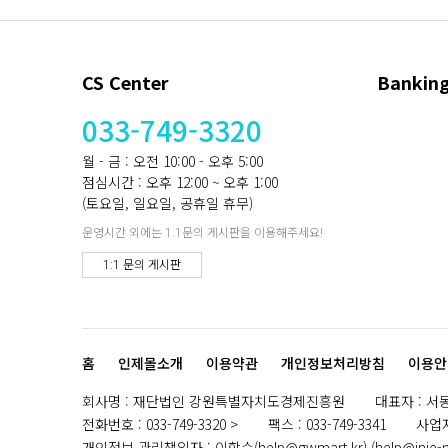
CS Center
Banking
033-749-3320
월 - 금 : 오전 10:00 - 오후 5:00
점심시간 : 오후 12:00 ~ 오후 1:00
(토요일, 일요일, 공휴일 휴무)
운영시간 외에는 1:1문의 게시판을 이용해주세요!
1:1 문의 게시판
홈
인제몰소개
이용약관
개인정보처리방침
이용안
회사명
:
재단법인 강원특별자치도경제진흥원
대표자
:
서
전화번호
:
033-749-3320
팩스
:
033-749-3341
사업
개인정보 관리책임자
:
이학수(help@gwmart.kr) (
help@inje-