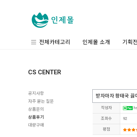
전체카테고리
인제몰 소개
기획
CS CENTER
공지사항
받자마자 황태국 끓
자주 묻는 질문
작성자
hs
상품문의
상품후기
조회수
92
대량구매
평점