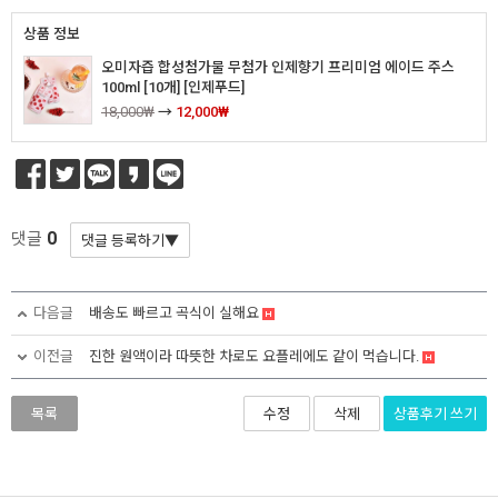
상품 정보
오미자즙 합성첨가물 무첨가 인제향기 프리미엄 에이드 주스
100ml [10개] [인제푸드]
18,000₩
→
12,000₩
0
댓글
다음글
배송도 빠르고 곡식이 실해요
이전글
진한 원액이라 따뜻한 차로도 요플레에도 같이 먹습니다.
상품후기
쓰기
목록
수정
삭제