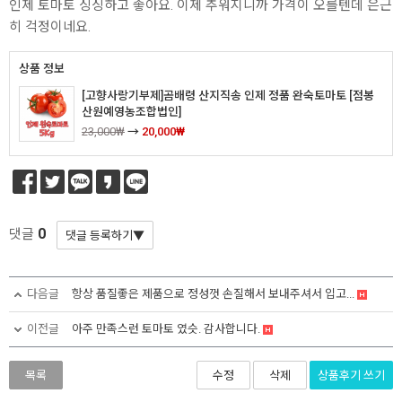
인제 토마토 싱싱하고 좋아요. 이제 추워지니까 가격이 오를텐데 은근
히 걱정이네요.
상품 정보
[고향사랑기부제]곰배령 산지직송 인제 정품 완숙토마토 [점봉
산원예영농조합법인]
23,000₩
→
20,000₩
0
댓글
다음글
항상 품질좋은 제품으로 정성껏 손질해서 보내주셔서 입고...
이전글
아주 만족스런 토마토 였슷. 감사합니다.
상품후기
쓰기
목록
수정
삭제