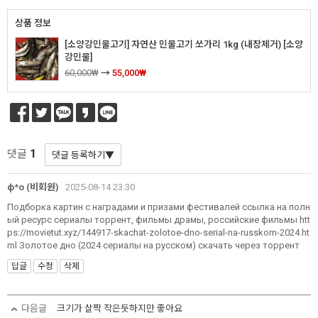
상품 정보
[소양강민물고기] 자연산 민물고기 쏘가리 1kg (내장제거) [소양
강민물]
60,000₩
→
55,000₩
1
댓글
ф*о (비회원)
2025-08-14 23:30
Подборка картин с наградами и призами фестивалей ссылка на полн
ый ресурс сериалы торрент, фильмы драмы, российские фильмы htt
ps://movietut.xyz/144917-skachat-zolotoe-dno-serial-na-russkom-2024.ht
ml Золотое дно (2024 сериалы на русском) скачать через торрент
답글
수정
삭제
다음글
크기가 살짝 작은듯하지만 좋아요