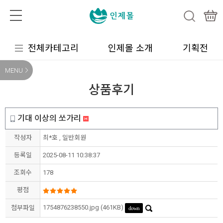
전체카테고리
인제몰 소개
기획전
MENU
상품후기
기대 이상의 쏘가리
작성자
최*호 , 일반회원
등록일
2025-08-11 10:38:37
조회수
178
평점
1754876238550.jpg (
461KB
)
첨부파일
down